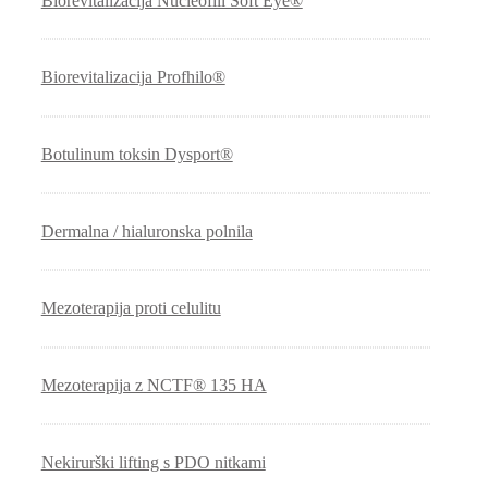
Biorevitalizacija Nucleofill Soft Eye®
Biorevitalizacija Profhilo®
Botulinum toksin Dysport®
Dermalna / hialuronska polnila
Mezoterapija proti celulitu
Mezoterapija z NCTF® 135 HA
Nekirurški lifting s PDO nitkami