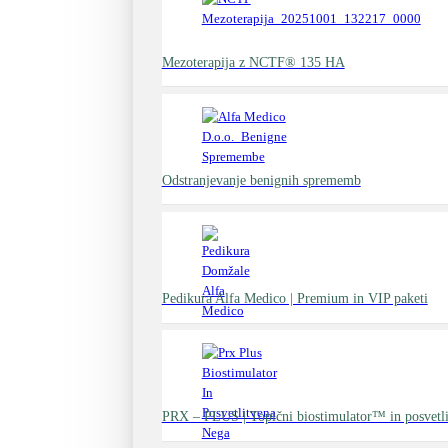
Mezoterapija z NCTF® 135 HA
Odstranjevanje benignih sprememb
Pedikura Alfa Medico | Premium in VIP paketi
PRX – PLUS | Topični biostimulator™ in posvetli