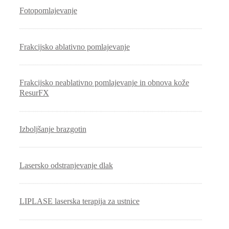
Fotopomlajevanje
Frakcijsko ablativno pomlajevanje
Frakcijsko neablativno pomlajevanje in obnova kože
ResurFX
Izboljšanje brazgotin
Lasersko odstranjevanje dlak
LIPLASE laserska terapija za ustnice