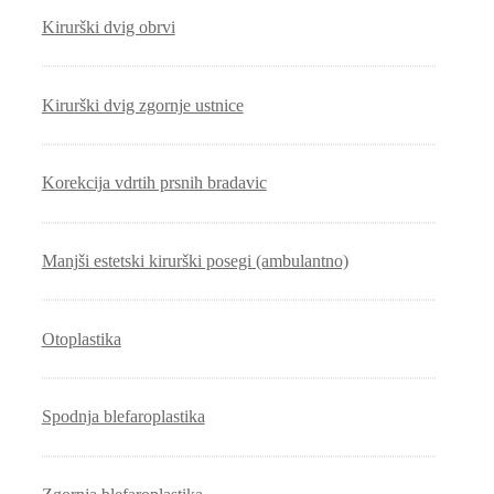
Kirurški dvig obrvi
Kirurški dvig zgornje ustnice
Korekcija vdrtih prsnih bradavic
Manjši estetski kirurški posegi (ambulantno)
Otoplastika
Spodnja blefaroplastika