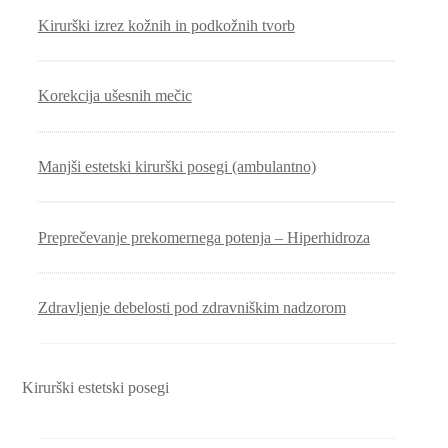
Kirurški izrez kožnih in podkožnih tvorb
Korekcija ušesnih mečic
Manjši estetski kirurški posegi (ambulantno)
Preprečevanje prekomernega potenja – Hiperhidroza
Zdravljenje debelosti pod zdravniškim nadzorom
Kirurški estetski posegi