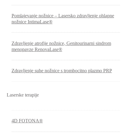
Pomlajevanje nožnice – Lasersko zdravljenje ohlapne
nožnice IntimaLase®
Zdravljenje atrofije nožnice, Genitourinarni sindrom
menopavze RenovaLase®
Zdravljenje suhe nožnice s trombocitno plazmo PRP
Laserske terapije
4D FOTONA®