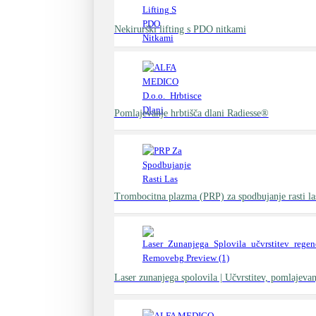
Nekirurški lifting s PDO nitkami
Pomlajevanje hrbtišča dlani Radiesse®
Trombocitna plazma (PRP) za spodbujanje rasti la
Laser zunanjega spolovila | Učvrstitev, pomlajevan