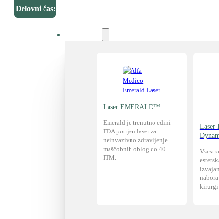
Delovni čas:
Tehnologija
Laser EMERALD™
Emerald je trenutno edini
Laser
FDA potrjen laser za
Dynam
neinvazivno zdravljenje
maščobnih oblog do 40
Vsestr
ITM.
estetsk
izvaja
nabora 
kirurgi