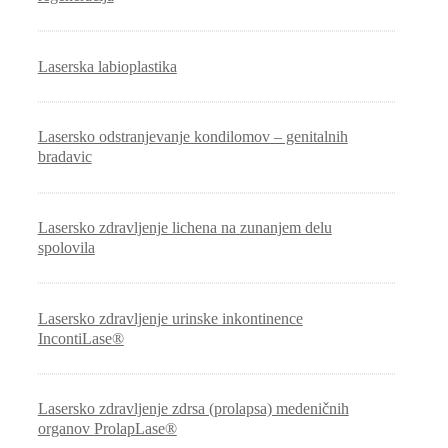
Laserska labioplastika
Lasersko odstranjevanje kondilomov – genitalnih
bradavic
Lasersko zdravljenje lichena na zunanjem delu
spolovila
Lasersko zdravljenje urinske inkontinence
IncontiLase®
Lasersko zdravljenje zdrsa (prolapsa) medeničnih
organov ProlapLase®