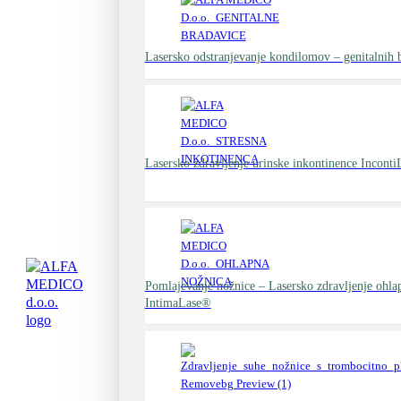
Lasersko odstranjevanje kondilomov – genitalnih 
Lasersko zdravljenje urinske inkontinence Incont
Pomlajevanje nožnice – Lasersko zdravljenje ohla
IntimaLase®