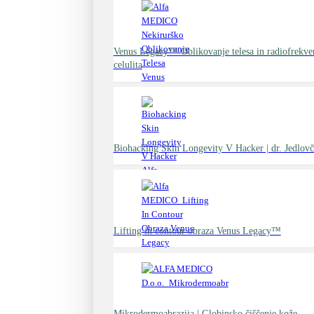
Venus Legacy™ Oblikovanje telesa in radiofrekv
celulita
Biohacking Skin Longevity V Hacker | dr. Jedlovč
Lifting in contour obraza Venus Legacy™
Mikrodermoabrazija | Globinsko čiščenje kože