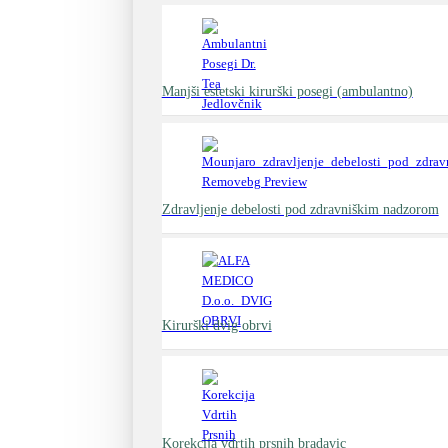
Manjši estetski kirurški posegi (ambulantno)
Zdravljenje debelosti pod zdravniškim nadzorom
Kirurški dvig obrvi
Korekcija vdrtih prsnih bradavic