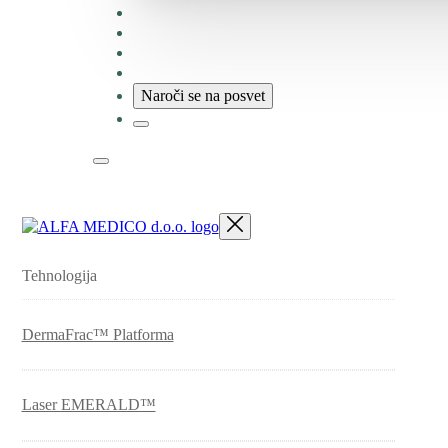
Faq
Blog
O nas
Zaposlitev
Naroči se na posvet
Tehnologija
DermaFrac™ Platforma
Laser EMERALD™