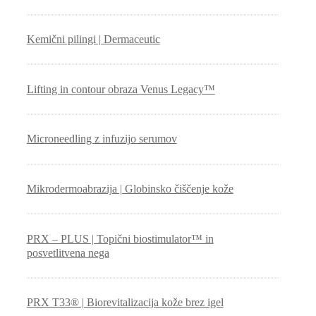
Kemični pilingi | Dermaceutic
Lifting in contour obraza Venus Legacy™
Microneedling z infuzijo serumov
Mikrodermoabrazija | Globinsko čiščenje kože
PRX – PLUS | Topični biostimulator™ in
posvetlitvena nega
PRX T33® | Biorevitalizacija kože brez igel