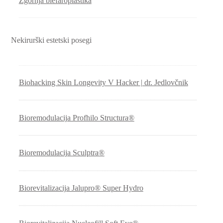
Zgornja blefaroplastika
Nekirurški estetski posegi
Biohacking Skin Longevity V Hacker | dr. Jedlovčnik
Bioremodulacija Profhilo Structura®
Bioremodulacija Sculptra®
Biorevitalizacija Jalupro® Super Hydro