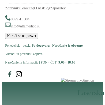
Zdravniki
Cenik
Faq
O nas
Blog
Zaposlitev
0599 41 304
info@alfamedico.si
Naroči se na posvet
Ponedeljek - petek:
Po dogovoru | Naročanje je obvezno
Vikendi in prazniki:
Zaprto
Naročanje in informacije | PON - ČET:
9:00 - 18:00
Spremljajte nas na Facebooku
Spremljajte nas na Instagramu
Lasersko 