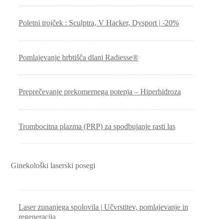
Poletni trojček : Sculptra, V Hacker, Dysport | -20%
Pomlajevanje hrbtišča dlani Radiesse®
Preprečevanje prekomernega potenja – Hiperhidroza
Trombocitna plazma (PRP) za spodbujanje rasti las
Ginekološki laserski posegi
Laser zunanjega spolovila | Učvrstitev, pomlajevanje in
regeneracija