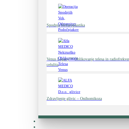
Spodnja blefaroplastika
Venus Legacy™ Oblikovanje telesa in radiofrekv
celulita
Zdravljenje glivic – Onihomikoza
Zdravniki
Cenik