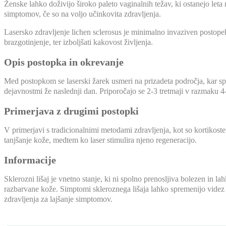
Ženske lahko doživijo široko paleto vaginalnih težav, ki ostanejo leta
simptomov, če so na voljo učinkovita zdravljenja.
Lasersko zdravljenje lichen sclerosus je minimalno invaziven postopek, 
brazgotinjenje, ter izboljšati kakovost življenja.
Opis postopka in okrevanje
Med postopkom se laserski žarek usmeri na prizadeta področja, kar sp
dejavnostmi že naslednji dan. Priporočajo se 2-3 tretmaji v razmaku 4
Primerjava z drugimi postopki
V primerjavi s tradicionalnimi metodami zdravljenja, kot so kortikoste
tanjšanje kože, medtem ko laser stimulira njeno regeneracijo.
Informacije
Sklerozni lišaj je vnetno stanje, ki ni spolno prenosljiva bolezen in l
razbarvane kože. Simptomi skleroznega lišaja lahko spremenijo videz 
zdravljenja za lajšanje simptomov.