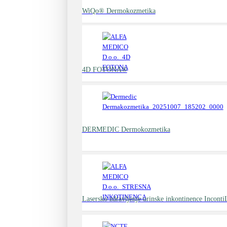
WiQo® Dermokozmetika
4D FOTONA®
DERMEDIC Dermokozmetika
Lasersko zdravljenje urinske inkontinence Incont