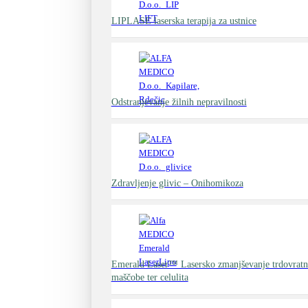
LIPLASE laserska terapija za ustnice
Odstranjevanje žilnih nepravilnosti
Zdravljenje glivic – Onihomikoza
Emerald Laser™ Lasersko zmanjševanje trdovratne
maščobe ter celulita