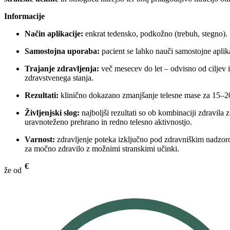
Informacije
Način aplikacije:
enkrat tedensko, podkožno (trebuh, stegno).
Samostojna uporaba:
pacient se lahko nauči samostojne aplik
Trajanje zdravljenja:
več mesecev do let – odvisno od ciljev 
zdravstvenega stanja.
Rezultati:
klinično dokazano zmanjšanje telesne mase za 15–2
Življenjski slog:
najboljši rezultati so ob kombinaciji zdravila z
uravnoteženo prehrano in redno telesno aktivnostjo.
Varnost:
zdravljenje poteka izključno pod zdravniškim nadzoro
za močno zdravilo z možnimi stranskimi učinki.
€
že od