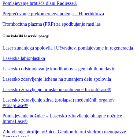
Pomlajevanje hrbtišča dlani Radiesse®
Preprečevanje prekomernega potenja – Hiperhidroza
Trombocitna plazma (PRP) za spodbujanje rasti las
Ginekološki laserski posegi
Laser zunanjega spolovila | Učvrstitev, pomlajevanje in regeneracija
Laserska labioplastika
Lasersko odstranjevanje kondilomov – genitalnih bradavic
Lasersko zdravljenje lichena na zunanjem delu spolovila
Lasersko zdravljenje urinske inkontinence IncontiLase®
Lasersko zdravljenje zdrsa (prolapsa) medeničnih organov
ProlapLase®
Pomlajevanje nožnice – Lasersko zdravljenje ohlapne nožnice
IntimaLase®
Zdravljenje atrofije nožnice, Genitourinarni sindrom menopavze