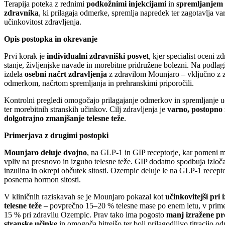
Terapija poteka z rednimi
podkožnimi injekcijami
in
spremljanjem 
zdravnika
, ki prilagaja odmerke, spremlja napredek ter zagotavlja var
učinkovitost zdravljenja.
Opis postopka in okrevanje
Prvi korak je
individualni zdravniški posvet
, kjer specialist oceni z
stanje, življenjske navade in morebitne pridružene bolezni. Na podlagi
izdela
osebni načrt zdravljenja
z zdravilom Mounjaro – vključno z 
odmerkom, načrtom spremljanja in prehranskimi priporočili.
Kontrolni pregledi omogočajo prilagajanje odmerkov in spremljanje u
ter morebitnih stranskih učinkov. Cilj zdravljenja je
varno, postopno 
dolgotrajno zmanjšanje telesne teže
.
Primerjava z drugimi postopki
Mounjaro deluje dvojno
, na GLP-1 in GIP receptorje, kar pomeni 
vpliv na presnovo in izgubo telesne teže. GIP dodatno spodbuja izloč
inzulina in okrepi občutek sitosti. Ozempic deluje le na GLP-1 recepto
posnema hormon sitosti.
V kliničnih raziskavah se je Mounjaro pokazal kot
učinkovitejši pri 
telesne teže
– povprečno 15–20 % telesne mase po enem letu, v prime
15 % pri zdravilu Ozempic. Prav tako ima pogosto
manj izražene p
stranske učinke
in omogoča hitrejšo ter bolj prilagodljivo titracijo o