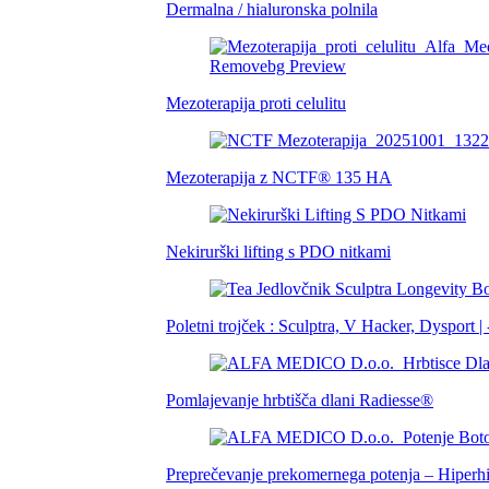
Dermalna / hialuronska polnila
Mezoterapija proti celulitu
Mezoterapija z NCTF® 135 HA
Nekirurški lifting s PDO nitkami
Poletni trojček : Sculptra, V Hacker, Dysport 
Pomlajevanje hrbtišča dlani Radiesse®
Preprečevanje prekomernega potenja – Hiperh