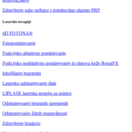
RenovaLase®
Zdravljenje suhe nožnice s trombocitno plazmo PRP
Laserske terapije
4D FOTONA®
Fotopomlajevanje
Frakcijsko ablativno pomlajevanje
Frakcijsko neablativno pomlajevanje in obnova kože ResurFX
Izboljšanje brazgotin
Lasersko odstranjevanje dlak
LIPLASE laserska terapija za ustnice
Odstranjevanje benignih sprememb
Odstranjevanje žilnih nepravilnosti
Zdravljenje bradavic