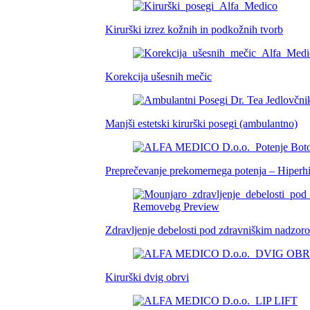
Kirurški izrez kožnih in podkožnih tvorb
Korekcija ušesnih mečic
Manjši estetski kirurški posegi (ambulantno)
Preprečevanje prekomernega potenja – Hiperh
Zdravljenje debelosti pod zdravniškim nadzor
Kirurški dvig obrvi