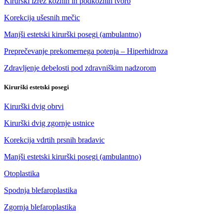
Kirurški izrez kožnih in podkožnih tvorb
Korekcija ušesnih mečic
Manjši estetski kirurški posegi (ambulantno)
Preprečevanje prekomernega potenja – Hiperhidroza
Zdravljenje debelosti pod zdravniškim nadzorom
Kirurški estetski posegi
Kirurški dvig obrvi
Kirurški dvig zgornje ustnice
Korekcija vdrtih prsnih bradavic
Manjši estetski kirurški posegi (ambulantno)
Otoplastika
Spodnja blefaroplastika
Zgornja blefaroplastika