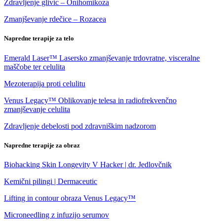
Zdravljenje glivic – Onihomikoza
Zmanjševanje rdečice – Rozacea
Napredne terapije za telo
Emerald Laser™ Lasersko zmanjševanje trdovratne, visceralne
maščobe ter celulita
Mezoterapija proti celulitu
Venus Legacy™ Oblikovanje telesa in radiofrekvenčno
zmanjševanje celulita
Zdravljenje debelosti pod zdravniškim nadzorom
Napredne terapije za obraz
Biohacking Skin Longevity V Hacker | dr. Jedlovčnik
Kemični pilingi | Dermaceutic
Lifting in contour obraza Venus Legacy™
Microneedling z infuzijo serumov