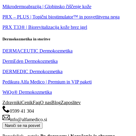
Mikrodermoabrazija | Globinsko čiščenje kože
PRX – PLUS | Topični biostimulator™ in posvetlitvena nega
PRX T33® | Biorevitalizacija kože brez igel
Dermokozmetika in storitve
DERMACEUTIC Dermokozmetika
DermEden Dermokozmetika
DERMEDIC Dermokozmetika
Pedikura Alfa Medico | Premium in VIP paketi
WiQo® Dermokozmetika
Zdravniki
Cenik
Faq
O nas
Blog
Zaposlitev
0599 41 304
info@alfamedico.si
Naroči se na posvet