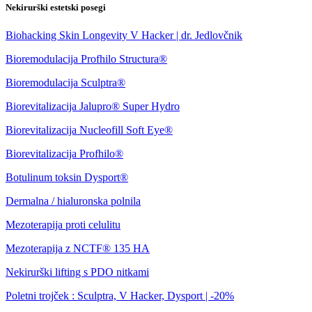
Nekirurški estetski posegi
Biohacking Skin Longevity V Hacker | dr. Jedlovčnik
Bioremodulacija Profhilo Structura®
Bioremodulacija Sculptra®
Biorevitalizacija Jalupro® Super Hydro
Biorevitalizacija Nucleofill Soft Eye®
Biorevitalizacija Profhilo®
Botulinum toksin Dysport®
Dermalna / hialuronska polnila
Mezoterapija proti celulitu
Mezoterapija z NCTF® 135 HA
Nekirurški lifting s PDO nitkami
Poletni trojček : Sculptra, V Hacker, Dysport | -20%