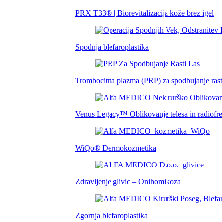
PRX T33® | Biorevitalizacija kože brez igel
Spodnja blefaroplastika
Trombocitna plazma (PRP) za spodbujanje rasti
Venus Legacy™ Oblikovanje telesa in radiofre
WiQo® Dermokozmetika
Zdravljenje glivic – Onihomikoza
Zgornja blefaroplastika