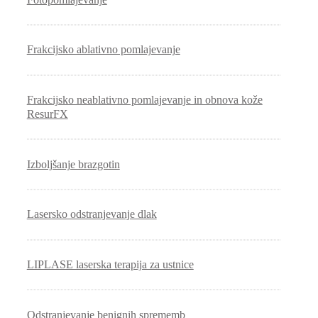
Frakcijsko ablativno pomlajevanje
Frakcijsko neablativno pomlajevanje in obnova kože
ResurFX
Izboljšanje brazgotin
Lasersko odstranjevanje dlak
LIPLASE laserska terapija za ustnice
Odstranjevanje benignih sprememb