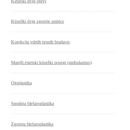
Kirurški dvig obrvi
Kirurški dvig zgornje ustnice
Korekcija vdrtih prsnih bradavic
Manjši estetski kirurški posegi (ambulantno)
Otoplastika
Spodnja blefaroplastika
Zgornja blefaroplastika