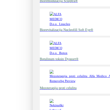
Bioremodulacija Sculptra®
Biorevitalizacija Nucleofill Soft Eye®
Botulinum toksin Dysport®
Mezoterapija proti celulitu