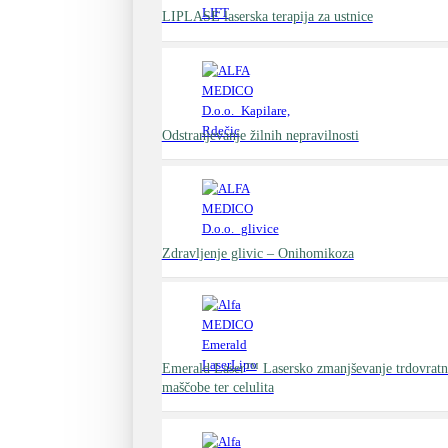
LIPLASE laserska terapija za ustnice
Odstranjevanje žilnih nepravilnosti
Zdravljenje glivic – Onihomikoza
Emerald Laser™ Lasersko zmanjševanje trdovratne
maščobe ter celulita