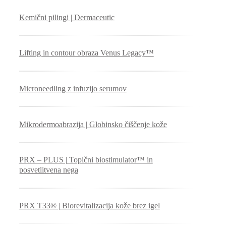
Kemični pilingi | Dermaceutic
Lifting in contour obraza Venus Legacy™
Microneedling z infuzijo serumov
Mikrodermoabrazija | Globinsko čiščenje kože
PRX – PLUS | Topični biostimulator™ in
posvetlitvena nega
PRX T33® | Biorevitalizacija kože brez igel