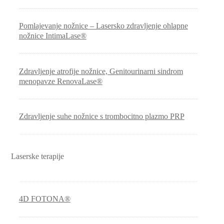
Pomlajevanje nožnice – Lasersko zdravljenje ohlapne
nožnice IntimaLase®
Zdravljenje atrofije nožnice, Genitourinarni sindrom
menopavze RenovaLase®
Zdravljenje suhe nožnice s trombocitno plazmo PRP
Laserske terapije
4D FOTONA®