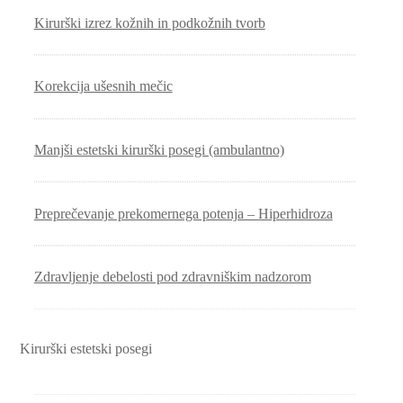
Kirurški izrez kožnih in podkožnih tvorb
Korekcija ušesnih mečic
Manjši estetski kirurški posegi (ambulantno)
Preprečevanje prekomernega potenja – Hiperhidroza
Zdravljenje debelosti pod zdravniškim nadzorom
Kirurški estetski posegi