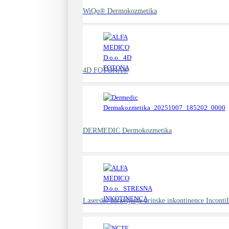
WiQo® Dermokozmetika
4D FOTONA®
DERMEDIC Dermokozmetika
Lasersko zdravljenje urinske inkontinence Incont