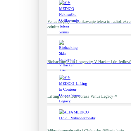
Venus Legacy™ Oblikovanje telesa in radiofrekv
celulita
Biohacking Skin Longevity V Hacker | dr. Jedlovč
Lifting in contour obraza Venus Legacy™
Mikrodermoabrazija | Globinsko čiščenje kože