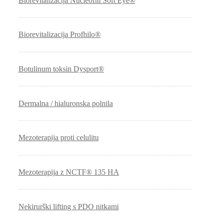
Biorevitalizacija Nucleofill Soft Eye®
Biorevitalizacija Profhilo®
Botulinum toksin Dysport®
Dermalna / hialuronska polnila
Mezoterapija proti celulitu
Mezoterapija z NCTF® 135 HA
Nekirurški lifting s PDO nitkami