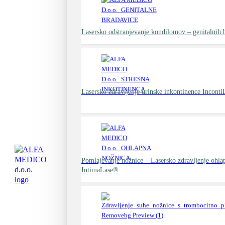
Lasersko odstranjevanje kondilomov – genitalnih 
Lasersko zdravljenje urinske inkontinence Incont
Pomlajevanje nožnice – Lasersko zdravljenje ohla
IntimaLase®