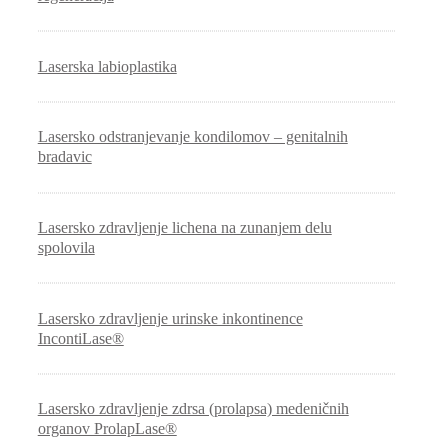
Laserska labioplastika
Lasersko odstranjevanje kondilomov – genitalnih
bradavic
Lasersko zdravljenje lichena na zunanjem delu
spolovila
Lasersko zdravljenje urinske inkontinence
IncontiLase®
Lasersko zdravljenje zdrsa (prolapsa) medeničnih
organov ProlapLase®