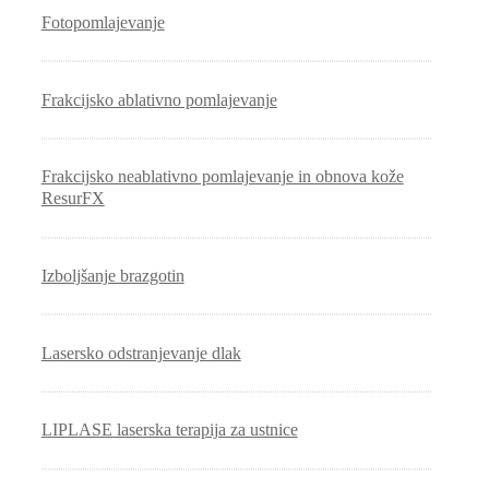
Fotopomlajevanje
Frakcijsko ablativno pomlajevanje
Frakcijsko neablativno pomlajevanje in obnova kože
ResurFX
Izboljšanje brazgotin
Lasersko odstranjevanje dlak
LIPLASE laserska terapija za ustnice