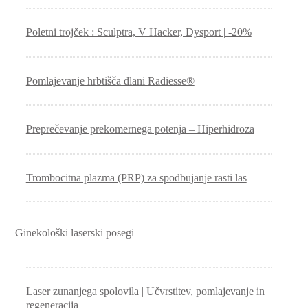
Poletni trojček : Sculptra, V Hacker, Dysport | -20%
Pomlajevanje hrbtišča dlani Radiesse®
Preprečevanje prekomernega potenja – Hiperhidroza
Trombocitna plazma (PRP) za spodbujanje rasti las
Ginekološki laserski posegi
Laser zunanjega spolovila | Učvrstitev, pomlajevanje in
regeneracija