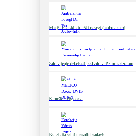
Manjši estetski kirurški posegi (ambulantno)
Zdravljenje debelosti pod zdravniškim nadzorom
Kirurški dvig obrvi
Korekcija vdrtih prsnih bradavic