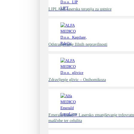
LIPLASE laserska terapija za ustnice
Odstranjevanje žilnih nepravilnosti
Zdravljenje glivic – Onihomikoza
Emerald Laser™ Lasersko zmanjševanje trdovratne
maščobe ter celulita