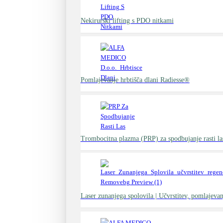
Nekirurški lifting s PDO nitkami
Pomlajevanje hrbtišča dlani Radiesse®
Trombocitna plazma (PRP) za spodbujanje rasti la
Laser zunanjega spolovila | Učvrstitev, pomlajevan