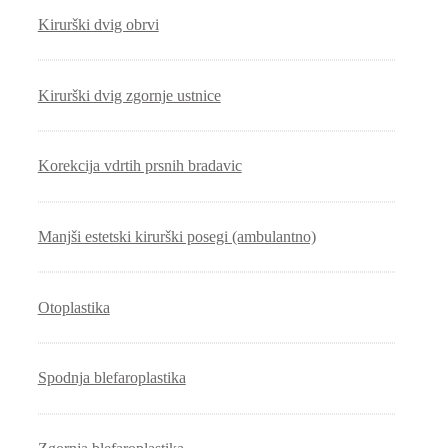
Kirurški dvig obrvi
Kirurški dvig zgornje ustnice
Korekcija vdrtih prsnih bradavic
Manjši estetski kirurški posegi (ambulantno)
Otoplastika
Spodnja blefaroplastika