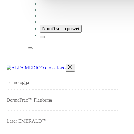
Faq
Blog
O nas
Zaposlitev
Naroči se na posvet
Tehnologija
DermaFrac™ Platforma
Laser EMERALD™