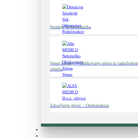
Spodnja blefaroplastika
Venus Legacy™ Oblikovanje telesa in radiofrekv
celulita
Zdravljenje glivic – Onihomikoza
Zdravniki
Cenik