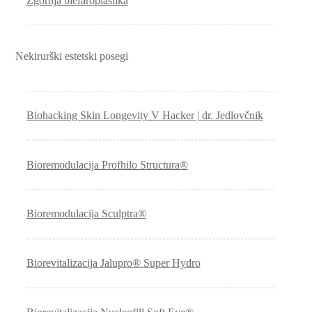
Zgornja blefaroplastika
Nekirurški estetski posegi
Biohacking Skin Longevity V Hacker | dr. Jedlovčnik
Bioremodulacija Profhilo Structura®
Bioremodulacija Sculptra®
Biorevitalizacija Jalupro® Super Hydro