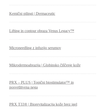
Kemični pilingi | Dermaceutic
Lifting in contour obraza Venus Legacy™
Microneedling z infuzijo serumov
Mikrodermoabrazija | Globinsko čiščenje kože
PRX – PLUS | Topični biostimulator™ in
posvetlitvena nega
PRX T33® | Biorevitalizacija kože brez igel