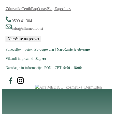
Zdravniki
Cenik
Faq
O nas
Blog
Zaposlitev
0599 41 304
info@alfamedico.si
Naroči se na posvet
Ponedeljek - petek:
Po dogovoru | Naročanje je obvezno
Vikendi in prazniki:
Zaprto
Naročanje in informacije | PON - ČET:
9:00 - 18:00
Spremljajte nas na Facebooku
Spremljajte nas na Instagramu