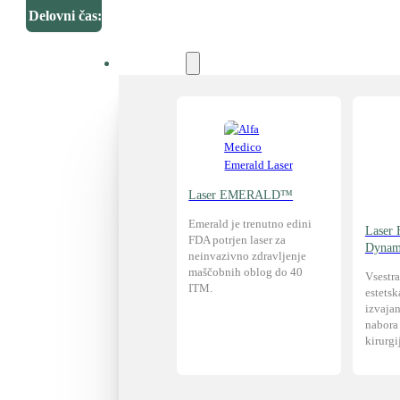
Delovni čas:
Tehnologija
Laser EMERALD™
Emerald je trenutno edini
Laser
FDA potrjen laser za
Dynam
neinvazivno zdravljenje
maščobnih oblog do 40
Vsestr
ITM.
estetsk
izvaja
nabora 
kirurgi