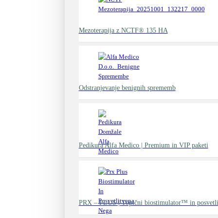
Mezoterapija z NCTF® 135 HA
Odstranjevanje benignih sprememb
Pedikura Alfa Medico | Premium in VIP paketi
PRX – PLUS | Topični biostimulator™ in posvetli