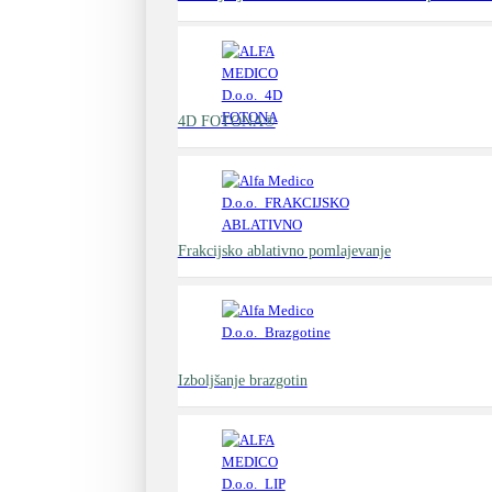
4D FOTONA®
Frakcijsko ablativno pomlajevanje
Izboljšanje brazgotin