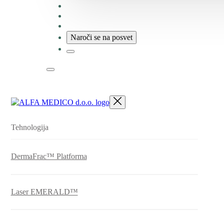
Blog
O nas
Zaposlitev
Naroči se na posvet
Tehnologija
DermaFrac™ Platforma
Laser EMERALD™