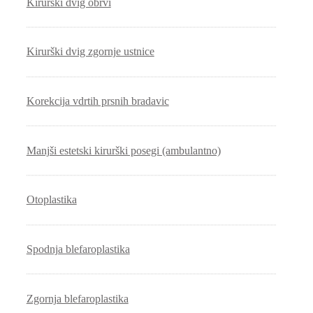
Kirurški dvig obrvi
Kirurški dvig zgornje ustnice
Korekcija vdrtih prsnih bradavic
Manjši estetski kirurški posegi (ambulantno)
Otoplastika
Spodnja blefaroplastika
Zgornja blefaroplastika