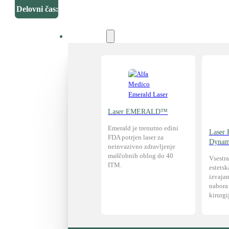
Delovni čas:
Tehnologija
Laser EMERALD™
Emerald je trenutno edini
Laser
FDA potrjen laser za
Dynam
neinvazivno zdravljenje
maščobnih oblog do 40
Vsestr
ITM.
estetsk
izvaja
nabora 
kirurgi