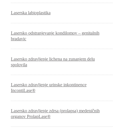
Laserska labioplastika
Lasersko odstranjevanje kondilomov – genitalnih
bradavic
Lasersko zdravljenje lichena na zunanjem delu
spolovila
Lasersko zdravljenje urinske inkontinence
IncontiLase®
Lasersko zdravljenje zdrsa (prolapsa) medeničnih
organov ProlapLase®