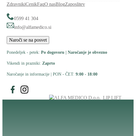
Zdravniki
Cenik
Faq
O nas
Blog
Zaposlitev
0599 41 304
info@alfamedico.si
Naroči se na posvet
Ponedeljek - petek:
Po dogovoru | Naročanje je obvezno
Vikendi in prazniki:
Zaprto
Naročanje in informacije | PON - ČET:
9:00 - 18:00
Spremljajte nas na Facebooku
Spremljajte nas na Instagramu