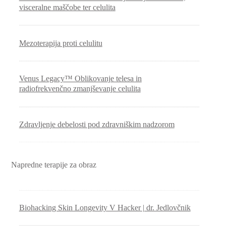
visceralne maščobe ter celulita
Mezoterapija proti celulitu
Venus Legacy™ Oblikovanje telesa in
radiofrekvenčno zmanjševanje celulita
Zdravljenje debelosti pod zdravniškim nadzorom
Napredne terapije za obraz
Biohacking Skin Longevity V Hacker | dr. Jedlovčnik