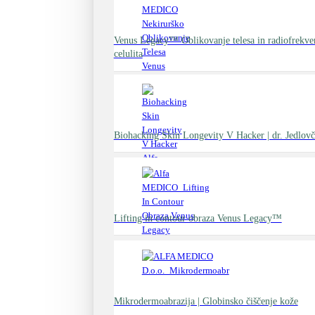
Venus Legacy™ Oblikovanje telesa in radiofrekv
celulita
Biohacking Skin Longevity V Hacker | dr. Jedlovč
Lifting in contour obraza Venus Legacy™
Mikrodermoabrazija | Globinsko čiščenje kože