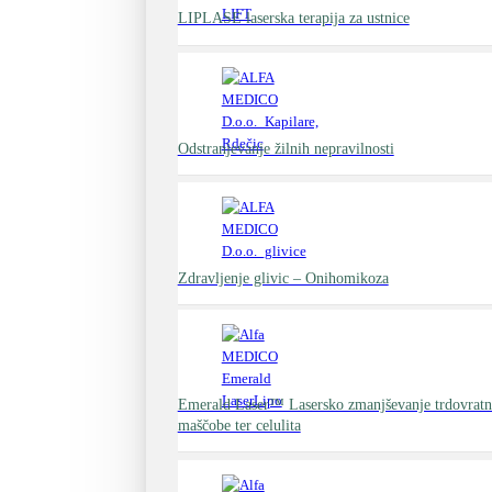
LIPLASE laserska terapija za ustnice
Odstranjevanje žilnih nepravilnosti
Zdravljenje glivic – Onihomikoza
Emerald Laser™ Lasersko zmanjševanje trdovratne
maščobe ter celulita