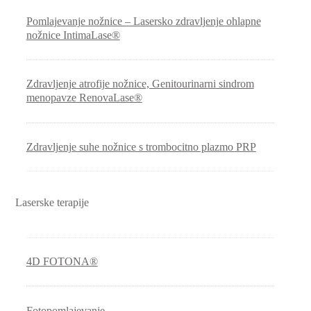
Pomlajevanje nožnice – Lasersko zdravljenje ohlapne
nožnice IntimaLase®
Zdravljenje atrofije nožnice, Genitourinarni sindrom
menopavze RenovaLase®
Zdravljenje suhe nožnice s trombocitno plazmo PRP
Laserske terapije
4D FOTONA®
Fotopomlajevanje