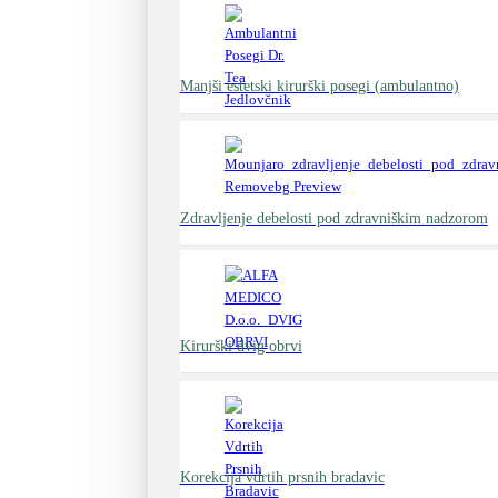
Manjši estetski kirurški posegi (ambulantno)
Zdravljenje debelosti pod zdravniškim nadzorom
Kirurški dvig obrvi
Korekcija vdrtih prsnih bradavic