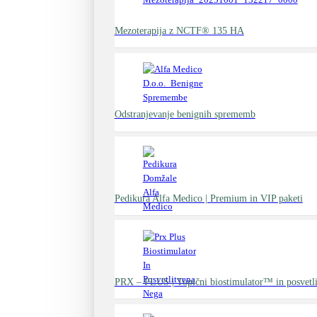
Mezoterapija z NCTF® 135 HA
Odstranjevanje benignih sprememb
Pedikura Alfa Medico | Premium in VIP paketi
PRX – PLUS | Topični biostimulator™ in posvetli