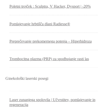
Poletni trojček : Sculptra, V Hacker, Dysport | -20%
Pomlajevanje hrbtišča dlani Radiesse®
Preprečevanje prekomernega potenja – Hiperhidroza
Trombocitna plazma (PRP) za spodbujanje rasti las
Ginekološki laserski posegi
Laser zunanjega spolovila | Učvrstitev, pomlajevanje in
regeneracija