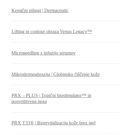
Kemični pilingi | Dermaceutic
Lifting in contour obraza Venus Legacy™
Microneedling z infuzijo serumov
Mikrodermoabrazija | Globinsko čiščenje kože
PRX – PLUS | Topični biostimulator™ in
posvetlitvena nega
PRX T33® | Biorevitalizacija kože brez igel