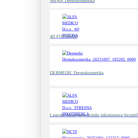
WiQo® Dermokozmetika
4D FOTONA®
DERMEDIC Dermokozmetika
Lasersko zdravljenje urinske inkontinence Incont