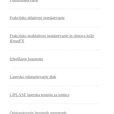
Frakcijsko ablativno pomlajevanje
Frakcijsko neablativno pomlajevanje in obnova kože
ResurFX
Izboljšanje brazgotin
Lasersko odstranjevanje dlak
LIPLASE laserska terapija za ustnice
Odstranjevanje benignih sprememb