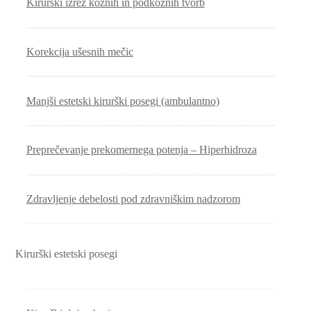
Kirurški izrez kožnih in podkožnih tvorb
Korekcija ušesnih mečic
Manjši estetski kirurški posegi (ambulantno)
Preprečevanje prekomernega potenja – Hiperhidroza
Zdravljenje debelosti pod zdravniškim nadzorom
Kirurški estetski posegi