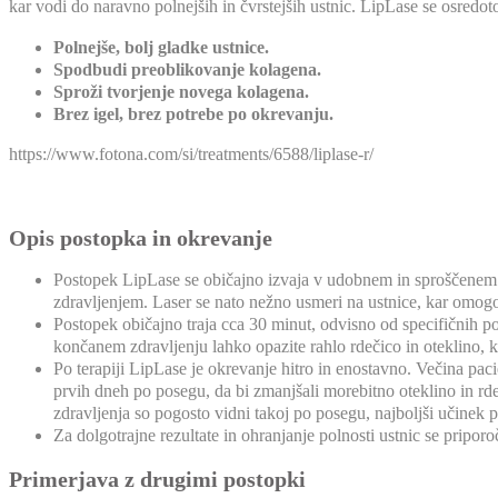
kar vodi do naravno polnejših in čvrstejših ustnic. LipLase se osredoto
Polnejše, bolj gladke ustnice.
Spodbudi preoblikovanje kolagena.
Sproži tvorjenje novega kolagena.
Brez igel, brez potrebe po okrevanju.
https://www.fotona.com/si/treatments/6588/liplase-r/
Opis postopka in okrevanje
Postopek LipLase se običajno izvaja v udobnem in sproščenem o
zdravljenjem. Laser se nato nežno usmeri na ustnice, kar omogo
Postopek običajno traja cca 30 minut, odvisno od specifičnih p
končanem zdravljenju lahko opazite rahlo rdečico in oteklino, ki
Po terapiji LipLase je okrevanje hitro in enostavno. Večina paci
prvih dneh po posegu, da bi zmanjšali morebitno oteklino in rde
zdravljenja so pogosto vidni takoj po posegu, najboljši učinek p
Za dolgotrajne rezultate in ohranjanje polnosti ustnic se priporoč
Primerjava z drugimi postopki