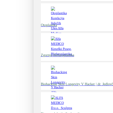
Otoplastika
Zgornja blefaroplastika
Biohacking Skin Longevity V Hacker | dr. Jedlovč