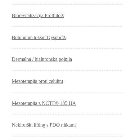
Biorevitalizacija Profhilo®
Botulinum toksin Dysport®
Dermalna / hialuronska polnila
Mezoterapija proti celulitu
Mezoterapija z NCTF® 135 HA
Nekirurški lifting s PDO nitkami