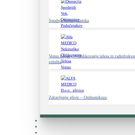
Spodnja blefaroplastika
Venus Legacy™ Oblikovanje telesa in radiofrekv
celulita
Zdravljenje glivic – Onihomikoza
Zdravniki
Cenik
Faq