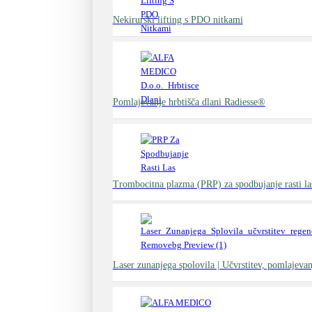
Nekirurški lifting s PDO nitkami
Pomlajevanje hrbtišča dlani Radiesse®
Trombocitna plazma (PRP) za spodbujanje rasti la
Laser zunanjega spolovila | Učvrstitev, pomlajevan