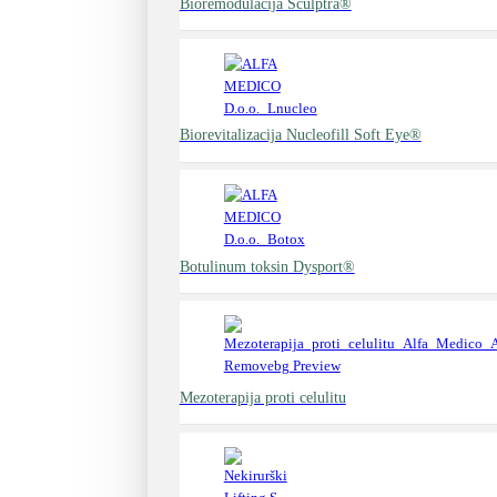
Bioremodulacija Sculptra®
Biorevitalizacija Nucleofill Soft Eye®
Botulinum toksin Dysport®
Mezoterapija proti celulitu