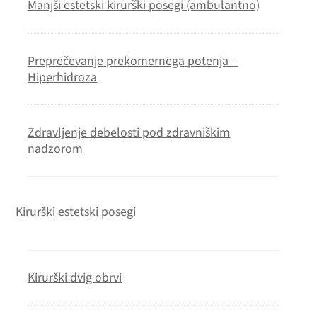
Manjši estetski kirurški posegi (ambulantno)
Preprečevanje prekomernega potenja –
Hiperhidroza
Zdravljenje debelosti pod zdravniškim
nadzorom
Kirurški estetski posegi
Kirurški dvig obrvi