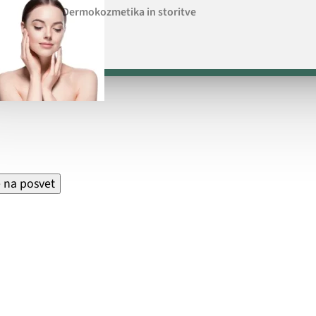
Dermokozmetika in storitve
v
e na posvet