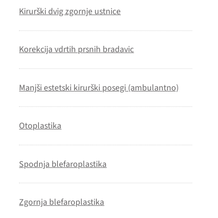
Kirurški dvig zgornje ustnice
Korekcija vdrtih prsnih bradavic
Manjši estetski kirurški posegi (ambulantno)
Otoplastika
Spodnja blefaroplastika
Zgornja blefaroplastika