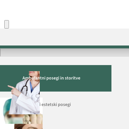
ja
Ambulantni posegi in storitve
Kirurški estetski posegi