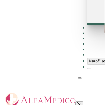
Zdravniki
Cenik
Faq
Blog
O nas
Zaposlite
Naroči s