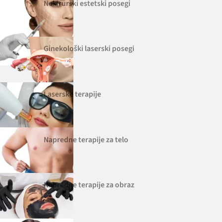
Nekirurški estetski posegi
Ginekološki laserski posegi
Laserske terapije
Napredne terapije za telo
Napredne terapije za obraz