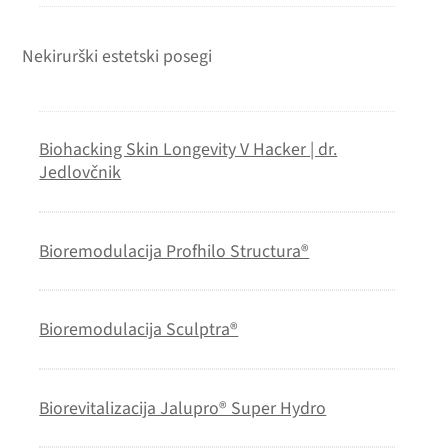
Nekirurški estetski posegi
Biohacking Skin Longevity V Hacker | dr.
Jedlovčnik
Bioremodulacija Profhilo Structura®
Bioremodulacija Sculptra®
Biorevitalizacija Jalupro® Super Hydro