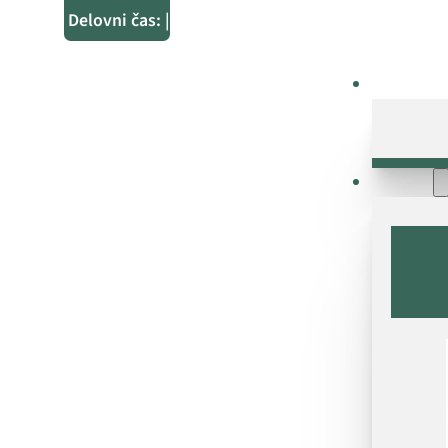
Delovni čas:
Po dogovoru
|
Tehnologi
Storitve